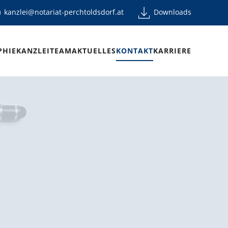
kanzlei@notariat-perchtoldsdorf.at
Downloads
PHIE
KANZLEI
TEAM
AKTUELLES
KONTAKT
KARRIERE