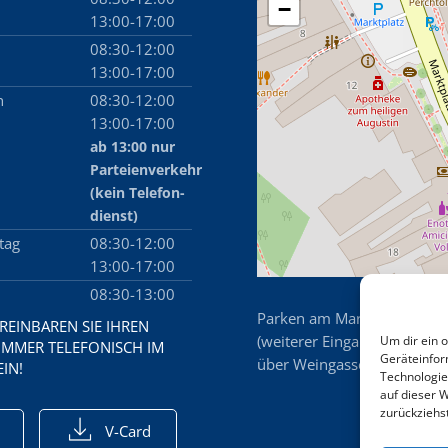
−
13:00-17:00
g
08:30-12:00
13:00-17:00
h
08:30-12:00
13:00-17:00
ab 13:00 nur
Parteienverkehr
(kein Telefon­
dienst)
tag
08:30-12:00
13:00-17:00
08:30-13:00
Parken am Marktplatz (Kurzp
EREINBAREN SIE IHREN
(weiterer Eingang zur Kanzl
Um dir ein 
IMMER TELEFONISCH IM
Geräteinfor
über Weingasse - Wegweise
IN!
Technologie
auf dieser W
zurückziehs
V-Card