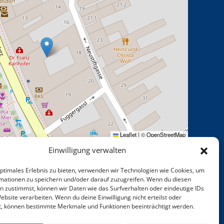
Leaflet
|
©
OpenStreetMap
Einwilligung verwalten
arkzone) oder kostenfrei in der Neustiftgasse
ei auf Nr. 18) sowie am Parkplatz im Burghof (Zufahrt
optimales Erlebnis zu bieten, verwenden wir Technologien wie Cookies, um
mationen zu speichern und/oder darauf zuzugreifen. Wenn du diesen
r „BURG“)
n zustimmst, können wir Daten wie das Surfverhalten oder eindeutige IDs
ebsite verarbeiten. Wenn du deine Einwilligung nicht erteilst oder
t, können bestimmte Merkmale und Funktionen beeinträchtigt werden.