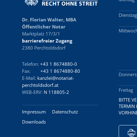
Diensta
Dr. Florian Walter, MBA
Öffentlicher Notar
Mittwoc
Marktplatz 17/3/1
barrierefreier Zugang
2380 Perchtoldsdorf
Telefon:
+43 1 8674880-0
Fax:
+43 1 8674880-80
Donners
E-Mail:
kanzlei@notariat-
perchtoldsdorf.at
Freitag
WEB-ERV:
N 118805-2
BITTE V
TERMIN 
Impressum
Datenschutz
VORHINE
Downloads