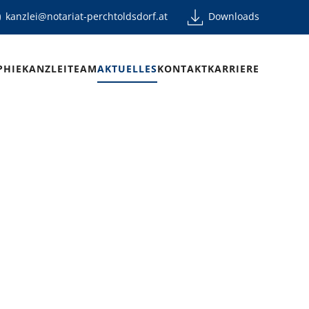
kanzlei@notariat-perchtoldsdorf.at
Downloads
PHIE
KANZLEI
TEAM
AKTUELLES
KONTAKT
KARRIERE