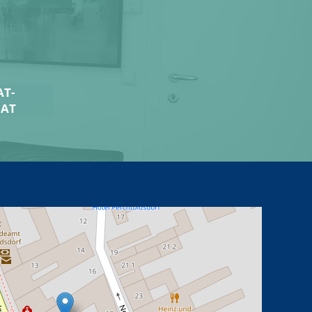
T-
.AT