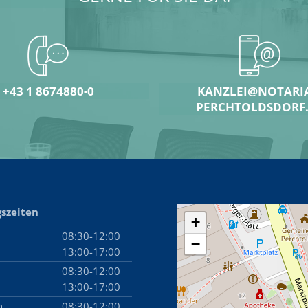
+43 1 8674880-0
KANZLEI@NOTARIA
PERCHTOLDSDORF
szeiten
+
08:30-12:00
−
13:00-17:00
g
08:30-12:00
13:00-17:00
h
08:30-12:00